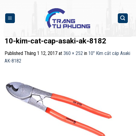
Skip
to
content
10-kim-cat-cap-asaki-ak-8182
Published
Tháng 1 12, 2017
at
360 × 252
in
10″ Kìm cắt cáp Asaki
AK-8182