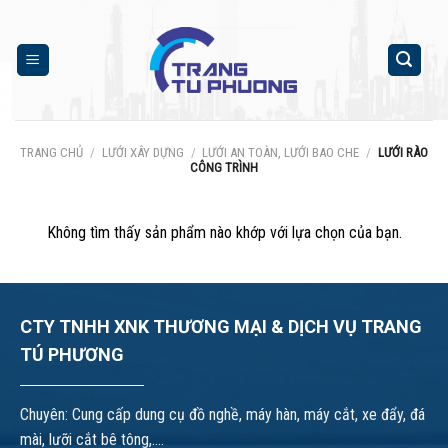
Skip
to
content
TRANG CHỦ
/
LƯỚI XÂY DỰNG
/
LƯỚI AN TOÀN, LƯỚI BAO CHE
/
LƯỚI RÀO
CÔNG TRÌNH
Không tìm thấy sản phẩm nào khớp với lựa chọn của bạn.
CTY TNHH XNK THƯƠNG MẠI & DỊCH VỤ TRANG
TÚ PHƯƠNG
Chuyên: Cung cấp dung cụ đồ nghề, máy hàn, máy cắt, xe đẩy, đá
mài, lưỡi cắt bê tông,....