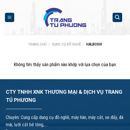
Skip
to
content
TRANG CHỦ
/
DỤNG CỤ ĐỒ NGHỀ
/
HALBOSHI
Không tìm thấy sản phẩm nào khớp với lựa chọn của bạn.
CTY TNHH XNK THƯƠNG MẠI & DỊCH VỤ TRANG
TÚ PHƯƠNG
Chuyên: Cung cấp dung cụ đồ nghề, máy hàn, máy cắt, xe đẩy, đá
mài, lưỡi cắt bê tông,....