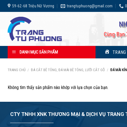
Skip
59-62-68 Triệu Nữ Vương
trangtuphuong@gmail.com
0
to
content
NH
Cùng Bạn 
TRANG
DANH MỤC SẢN PHẨM
TRANG CHỦ
/
ĐÁ CẮT BÊ TÔNG, ĐÁ MÀI BÊ TÔNG, LƯỠI CẮT GỖ
/
ĐÁ MÀI KÍ
Không tìm thấy sản phẩm nào khớp với lựa chọn của bạn.
CTY TNHH XNK THƯƠNG MẠI & DỊCH VỤ TRANG