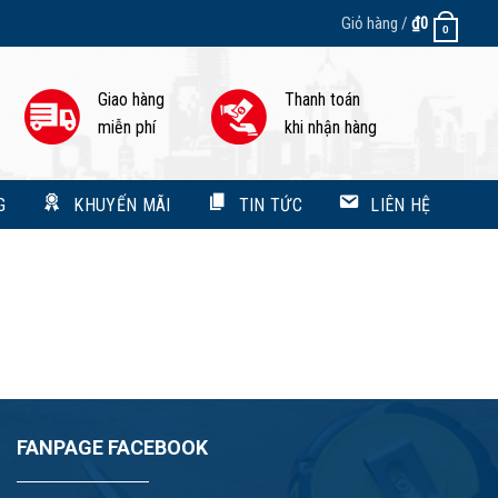
Giỏ hàng /
₫
0
0
Giao hàng
Thanh toán
miễn phí
khi nhận hàng
G
KHUYẾN MÃI
TIN TỨC
LIÊN HỆ
FANPAGE FACEBOOK