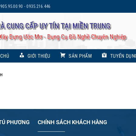
905.95.00.90 - 0935.216.446
À CUNG CẤP UY TÍN TẠI MIỀN TRUNG
Xây Dựng Ước Mơ - Dụng Cụ Đồ Nghề Chuyên Nghiệp
 CHỦ
GIỚI THIỆU
SẢN PHẨM
TUYỂN DỤN
NH
 TÚ PHƯƠNG
CHÍNH SÁCH KHÁCH HÀNG