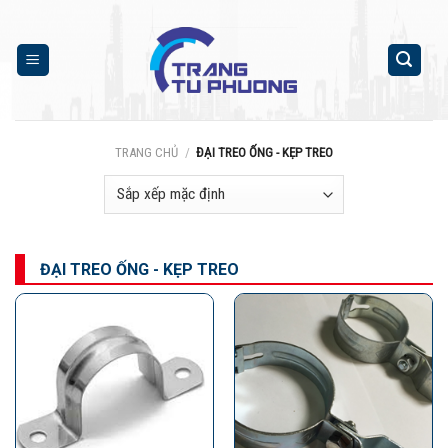
Skip
to
content
TRANG CHỦ
/
ĐẠI TREO ỐNG - KẸP TREO
ĐẠI TREO ỐNG - KẸP TREO