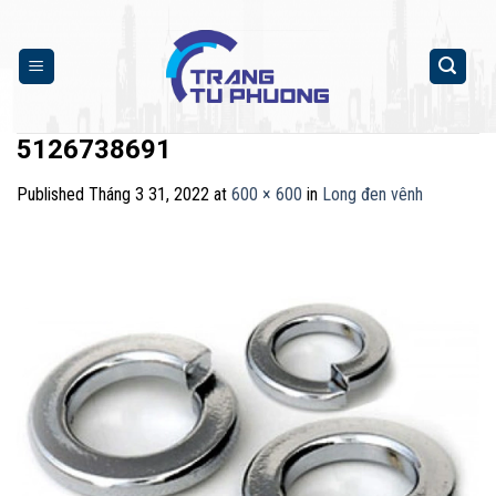
Skip
to
content
5126738691
Published
Tháng 3 31, 2022
at
600 × 600
in
Long đen vênh