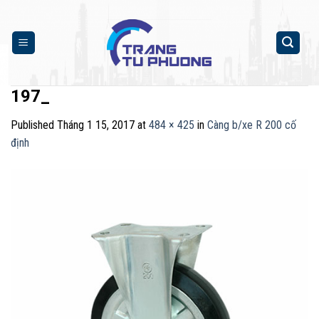
Skip
to
content
197_
Published
Tháng 1 15, 2017
at
484 × 425
in
Càng b/xe R 200 cố
định