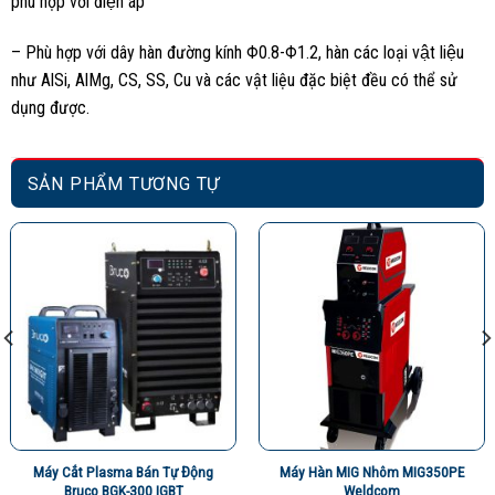
phù hợp với điện áp
– Phù hợp với dây hàn đường kính Φ0.8-Φ1.2, hàn các loại vật liệu
như AlSi, AlMg, CS, SS, Cu và các vật liệu đặc biệt đều có thể sử
dụng được.
SẢN PHẨM TƯƠNG TỰ
Máy Cắt Plasma Bán Tự Động
Máy Hàn MIG Nhôm MIG350PE
Bruco BGK-300 IGBT
Weldcom