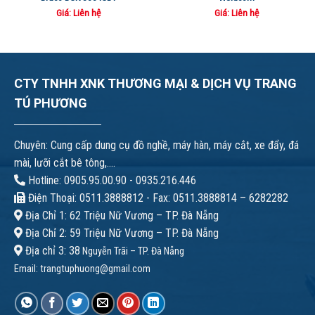
Giá: Liên hệ
Giá: Liên hệ
CTY TNHH XNK THƯƠNG MẠI & DỊCH VỤ TRANG
TÚ PHƯƠNG
Chuyên: Cung cấp dung cụ đồ nghề, máy hàn, máy cắt, xe đẩy, đá
mài, lưỡi cắt bê tông,....
Hotline: 0905.95.00.90 - 0935.216.446
Điện Thoại: 0511.3888812 - Fax: 0511.3888814 – 6282282
Địa Chỉ 1: 62 Triệu Nữ Vương – TP. Đà Nẵng
Địa Chỉ 2: 59 Triệu Nữ Vương – TP. Đà Nẵng
Địa chỉ 3: 38
Nguyễn Trãi – TP. Đà Nẵng
Email:
trangtuphuong@gmail.com