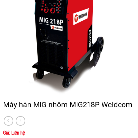
Nẵng!
hãng.
Máy hàn MIG nhôm MIG218P Weldcom
Giá: Liên hệ