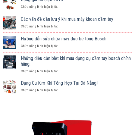
ở
Chức năng bình luận bị tắt
Bảng
giá
Các vấn đề cần lưu ý khi mua máy khoan cầm tay
tời
ở
Chức năng bình luận bị tắt
điện
Các
2016
vấn
Hướng dẫn sửa chữa máy đục bê tông Bosch
đề
ở
Chức năng bình luận bị tắt
cần
Hướng
lưu
dẫn
ý
Những điều cần biết khi mua dụng cụ cầm tay bosch chính
sửa
khi
hãng.
chữa
mua
ở
Chức năng bình luận bị tắt
máy
máy
Những
đục
khoan
điều
bê
Dụng Cu Kim Khí Tổng Hợp Tại Đà Nẵng!
cầm
cần
tông
tay
ở
Chức năng bình luận bị tắt
biết
Bosch
Dụng
khi
Cu
mua
Kim
dụng
Khí
cụ
Tổng
cầm
Hợp
tay
Tại
bosch
Đà
chính