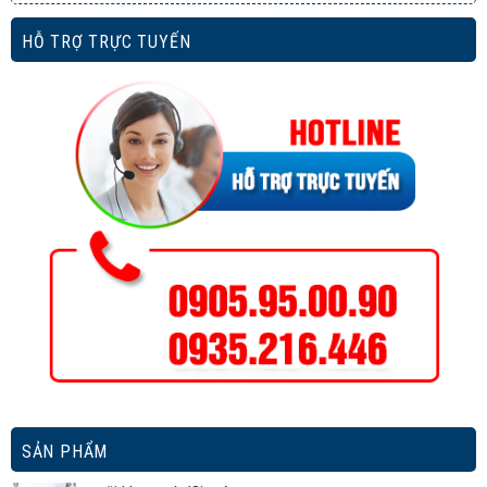
HỖ TRỢ TRỰC TUYẾN
SẢN PHẨM