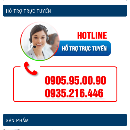
HỖ TRỢ TRỰC TUYẾN
SẢN PHẨM