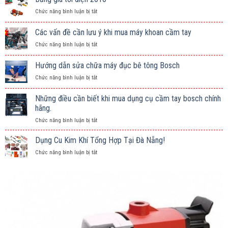
ở
Chức năng bình luận bị tắt
Bảng
giá
Các vấn đề cần lưu ý khi mua máy khoan cầm tay
tời
ở
Chức năng bình luận bị tắt
điện
Các
2016
vấn
Hướng dẫn sửa chữa máy đục bê tông Bosch
đề
ở
Chức năng bình luận bị tắt
cần
Hướng
lưu
dẫn
ý
Những điều cần biết khi mua dụng cụ cầm tay bosch chính
sửa
khi
hãng.
chữa
mua
ở
Chức năng bình luận bị tắt
máy
máy
Những
đục
khoan
điều
bê
Dụng Cu Kim Khí Tổng Hợp Tại Đà Nẵng!
cầm
cần
tông
tay
ở
Chức năng bình luận bị tắt
biết
Bosch
Dụng
khi
Cu
mua
Kim
dụng
Khí
cụ
Tổng
cầm
Hợp
tay
Tại
bosch
Đà
chính