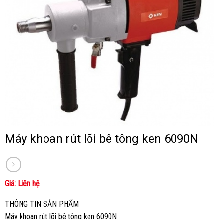
Nẵng!
hãng.
Máy khoan rút lõi bê tông ken 6090N
Giá: Liên hệ
THÔNG TIN SẢN PHẨM
Máy khoan rút lõi bê tông ken 6090N