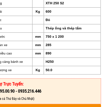
g
XTH 250 S2
ải
Kg
600
c
Đỏ
ệu
Thép ống và thép tấm
hước
mm
750 x 1 200
sàn xe
mm
285
hiều cao
mm
890
g càng bánh xe
H250
lượng xe
Kg
50.0
ợ Trực Tuyến:
95.00.90 - 0935.216.446
a cả Thứ Bảy và Chủ Nhật)