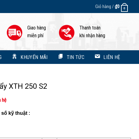
Giỏ hàng /
₫
0
0
Giao hàng
Thanh toán
miễn phí
khi nhận hàng
G
KHUYẾN MÃI
TIN TỨC
LIÊN HỆ
ẩy XTH 250 S2
n hệ
số kỹ thuật :