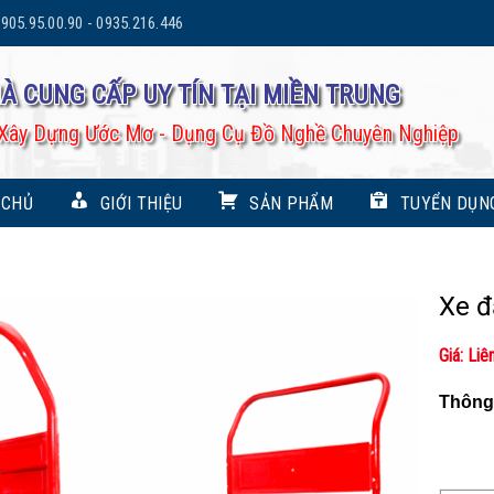
905.95.00.90 - 0935.216.446
À CUNG CẤP UY TÍN TẠI MIỀN TRUNG
Xây Dựng Ước Mơ - Dụng Cụ Đồ Nghề Chuyên Nghiệp
 CHỦ
GIỚI THIỆU
SẢN PHẨM
TUYỂN DỤN
Xe đ
Giá: Liê
Thông 