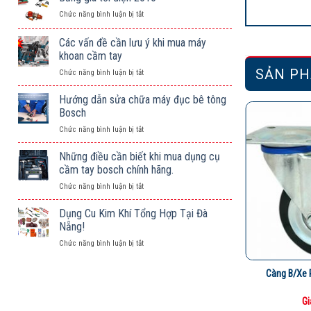
ở
Chức năng bình luận bị tắt
Bảng
giá
Các vấn đề cần lưu ý khi mua máy
tời
khoan cầm tay
điện
SẢN PH
ở
Chức năng bình luận bị tắt
2016
Các
vấn
Hướng dẫn sửa chữa máy đục bê tông
đề
Bosch
cần
ở
Chức năng bình luận bị tắt
lưu
Hướng
ý
dẫn
Những điều cần biết khi mua dụng cụ
khi
sửa
mua
cầm tay bosch chính hãng.
chữa
máy
ở
Chức năng bình luận bị tắt
máy
khoan
Những
đục
cầm
điều
Dụng Cu Kim Khí Tổng Hợp Tại Đà
bê
tay
cần
tông
Nẵng!
biết
Bosch
ở
Chức năng bình luận bị tắt
khi
Dụng
mua
Cu
dụng
Động Có Khóa
Càng Bánh Xe Tải Nhẹ Lớn Kiểu R
Càng B/xe 
Kim
cụ
Khí
cầm
hệ
Giá: Liên hệ
Gi
Tổng
tay