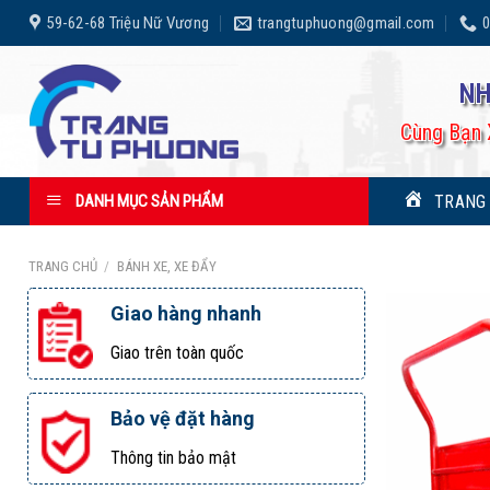
Skip
59-62-68 Triệu Nữ Vương
trangtuphuong@gmail.com
0
to
content
NH
Cùng Bạn 
TRANG
DANH MỤC SẢN PHẨM
TRANG CHỦ
/
BÁNH XE, XE ĐẨY
Giao hàng nhanh
Giao trên toàn quốc
Bảo vệ đặt hàng
Thông tin bảo mật