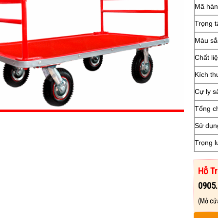
Mã hàn
Trọng t
Màu sắ
Chất li
Kích t
Cự ly 
Tổng c
Sử dụn
Trọng 
Hỗ Tr
0905.
(Mở cử