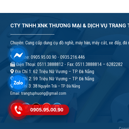
Hợp
bosch
Tại
chính
Đà
hãng.
Nẵng!
CTY TNHH XNK THƯƠNG MẠI & DỊCH VỤ TRANG
Chuyên: Cung cấp dung cụ đồ nghề, máy hàn, máy cắt, xe đẩy, đá m
tông,....
Hotline: 0905.95.00.90 - 0935.216.446
Điện Thoại: 0511.3888812 - Fax: 0511.3888814 – 6282282
Địa Chỉ 1: 62 Triệu Nữ Vương – TP. Đà Nẵng
Địa Chỉ 2: 59 Triệu Nữ Vương – TP. Đà Nẵng
Địa chỉ 3: 38
Nguyễn Trãi – TP. Đà Nẵng
Email:
trangtuphuong@gmail.com
0905.95.00.90
Copyr