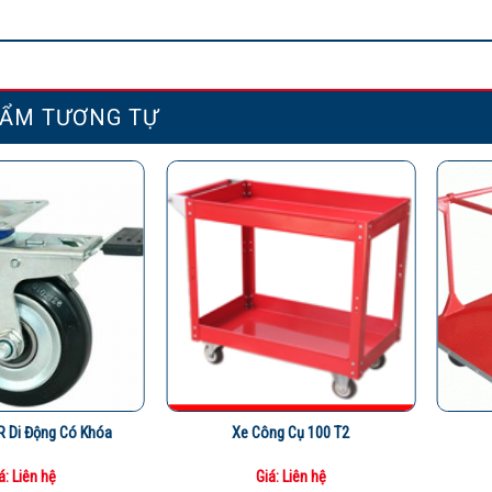
ẨM TƯƠNG TỰ
R Di Động Có Khóa
Xe Công Cụ 100 T2
á: Liên hệ
Giá: Liên hệ