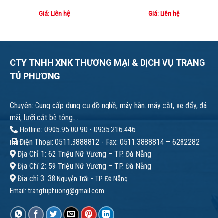
Giá: Liên hệ
Giá: Liên hệ
CTY TNHH XNK THƯƠNG MẠI & DỊCH VỤ TRANG
TÚ PHƯƠNG
Chuyên: Cung cấp dung cụ đồ nghề, máy hàn, máy cắt, xe đẩy, đá
mài, lưỡi cắt bê tông,....
Hotline: 0905.95.00.90 - 0935.216.446
Điện Thoại: 0511.3888812 - Fax: 0511.3888814 – 6282282
Địa Chỉ 1: 62 Triệu Nữ Vương – TP. Đà Nẵng
Địa Chỉ 2: 59 Triệu Nữ Vương – TP. Đà Nẵng
Địa chỉ 3: 38
Nguyễn Trãi – TP. Đà Nẵng
Email:
trangtuphuong@gmail.com