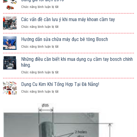
ở
Chức năng bình luận bị tắt
Bảng
giá
Các vấn đề cần lưu ý khi mua máy khoan cầm tay
tời
ở
Chức năng bình luận bị tắt
điện
Các
2016
vấn
Hướng dẫn sửa chữa máy đục bê tông Bosch
đề
ở
Chức năng bình luận bị tắt
cần
Hướng
lưu
dẫn
ý
Những điều cần biết khi mua dụng cụ cầm tay bosch chính
sửa
khi
hãng.
chữa
mua
ở
Chức năng bình luận bị tắt
máy
máy
Những
đục
khoan
điều
bê
Dụng Cu Kim Khí Tổng Hợp Tại Đà Nẵng!
cầm
cần
tông
tay
ở
Chức năng bình luận bị tắt
biết
Bosch
Dụng
khi
Cu
mua
Kim
dụng
Khí
cụ
Tổng
cầm
Hợp
tay
Tại
bosch
Đà
chính