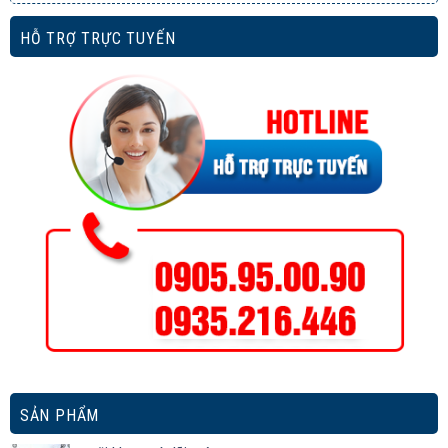
HỖ TRỢ TRỰC TUYẾN
SẢN PHẨM