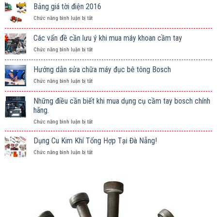
Bảng giá tời điện 2016
ở
Chức năng bình luận bị tắt
Bảng
giá
Các vấn đề cần lưu ý khi mua máy khoan cầm tay
tời
ở
Chức năng bình luận bị tắt
điện
Các
2016
vấn
Hướng dẫn sửa chữa máy đục bê tông Bosch
đề
ở
Chức năng bình luận bị tắt
cần
Hướng
lưu
dẫn
ý
Những điều cần biết khi mua dụng cụ cầm tay bosch chính
sửa
khi
hãng.
chữa
mua
ở
Chức năng bình luận bị tắt
máy
máy
Những
đục
khoan
điều
bê
Dụng Cu Kim Khí Tổng Hợp Tại Đà Nẵng!
cầm
cần
tông
tay
ở
Chức năng bình luận bị tắt
biết
Bosch
Dụng
khi
Cu
mua
Kim
dụng
Khí
cụ
Tổng
cầm
Hợp
tay
Tại
bosch