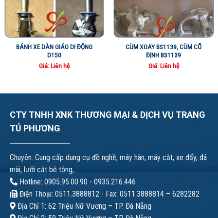
BÁNH XE DÀN GIÁO DI ĐỘNG
CÙM XOAY BS1139, CÙM CỐ
D150
ĐỊNH BS1139
Giá: Liên hệ
Giá: Liên hệ
CTY TNHH XNK THƯƠNG MẠI & DỊCH VỤ TRANG
TÚ PHƯƠNG
Chuyên: Cung cấp dung cụ đồ nghề, máy hàn, máy cắt, xe đẩy, đá
mài, lưỡi cắt bê tông,....
Hotline: 0905.95.00.90 - 0935.216.446
Điện Thoại: 0511.3888812 - Fax: 0511.3888814 – 6282282
Địa Chỉ 1: 62 Triệu Nữ Vương – TP. Đà Nẵng