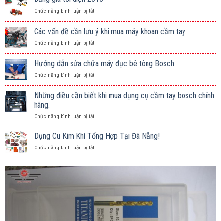
ở
Chức năng bình luận bị tắt
Bảng
giá
Các vấn đề cần lưu ý khi mua máy khoan cầm tay
tời
ở
Chức năng bình luận bị tắt
điện
Các
2016
vấn
Hướng dẫn sửa chữa máy đục bê tông Bosch
đề
ở
Chức năng bình luận bị tắt
cần
Hướng
lưu
dẫn
ý
Những điều cần biết khi mua dụng cụ cầm tay bosch chính
sửa
khi
hãng.
chữa
mua
ở
Chức năng bình luận bị tắt
máy
máy
Những
đục
khoan
điều
bê
Dụng Cu Kim Khí Tổng Hợp Tại Đà Nẵng!
cầm
cần
tông
tay
ở
Chức năng bình luận bị tắt
biết
Bosch
Dụng
khi
Cu
mua
Kim
dụng
Khí
cụ
Tổng
cầm
Hợp
tay
Tại
bosch
Đà
chính