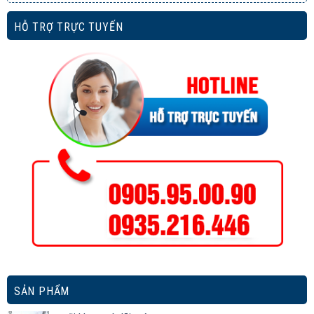
HỖ TRỢ TRỰC TUYẾN
SẢN PHẨM