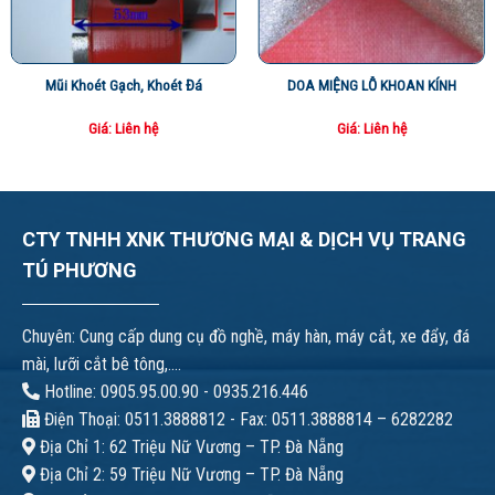
Mũi Khoét Gạch, Khoét Đá
DOA MIỆNG LỖ KHOAN KÍNH
Giá: Liên hệ
Giá: Liên hệ
CTY TNHH XNK THƯƠNG MẠI & DỊCH VỤ TRANG
TÚ PHƯƠNG
Chuyên: Cung cấp dung cụ đồ nghề, máy hàn, máy cắt, xe đẩy, đá
mài, lưỡi cắt bê tông,....
Hotline: 0905.95.00.90 - 0935.216.446
Điện Thoại: 0511.3888812 - Fax: 0511.3888814 – 6282282
Địa Chỉ 1: 62 Triệu Nữ Vương – TP. Đà Nẵng
Địa Chỉ 2: 59 Triệu Nữ Vương – TP. Đà Nẵng