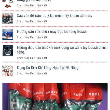
ở
Chức năng bình luận bị tắt
Bảng
giá
Các vấn đề cần lưu ý khi mua máy khoan cầm tay
tời
ở
Chức năng bình luận bị tắt
điện
Các
2016
vấn
Hướng dẫn sửa chữa máy đục bê tông Bosch
đề
ở
Chức năng bình luận bị tắt
cần
Hướng
lưu
dẫn
ý
Những điều cần biết khi mua dụng cụ cầm tay bosch chính
sửa
khi
hãng.
chữa
mua
ở
Chức năng bình luận bị tắt
máy
máy
Những
đục
khoan
điều
bê
Dụng Cu Kim Khí Tổng Hợp Tại Đà Nẵng!
cầm
cần
tông
tay
ở
Chức năng bình luận bị tắt
biết
Bosch
Dụng
khi
Cu
mua
Kim
dụng
Khí
cụ
Tổng
cầm
Hợp
tay
Tại
bosch
Đà
chính