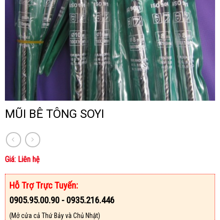
Nẵng!
hãng.
MŨI BÊ TÔNG SOYI
Giá: Liên hệ
Hỗ Trợ Trực Tuyến:
0905.95.00.90 - 0935.216.446
(Mở cửa cả Thứ Bảy và Chủ Nhật)