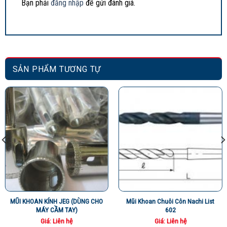
Bạn phải
đăng nhập
để gửi đánh giá.
SẢN PHẨM TƯƠNG TỰ
MŨI KHOAN KÍNH JEG (DÙNG CHO
Mũi Khoan Chuôi Côn Nachi List
MÁY CẦM TAY)
602
Giá: Liên hệ
Giá: Liên hệ