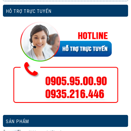
HỖ TRỢ TRỰC TUYẾN
SẢN PHẨM